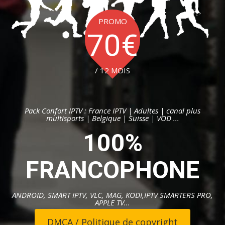
PROMO
70
€
/ 12 MOIS
Pack Confort IPTV : France IPTV | Adultes | canal plus
multisports | Belgique | Suisse | VOD ...
100%
FRANCOPHONE
ANDROID, SMART IPTV, VLC, MAG, KODI,IPTV SMARTERS PRO,
APPLE TV...
DMCA / Politique de copyright