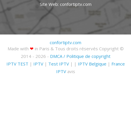
Site Web: confortiptv.com
confortiptv.com
Made with
❤
in Paris & Tous droits réservés Copyright ©
2014 - 2026 -
DMCA / Politique de copyright
IPTV TEST
|
IPTV
|
Test IPTV
| |
IPTV Belgique
|
France
IPTV
avis